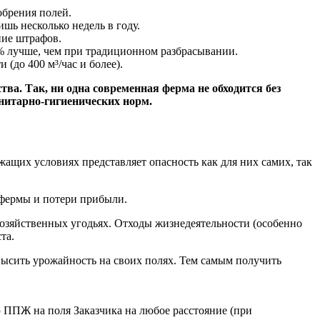
обрения полей.
шь несколько недель в году.
ние штрафов.
% лучше, чем при традиционном разбрасывании.
(до 400 м³/час и более).
а. Так, ни одна современная ферма не обходится без
анитарно-гигиенических норм.
щих условиях представляет опасность как для них самих, так
 фермы и потери прибыли.
хозяйственных угодьях. Отходы жизнедеятельности (особенно
та.
высить урожайность на своих полях. Тем самым получить
 ППЖ на поля Заказчика на любое расстояние (при