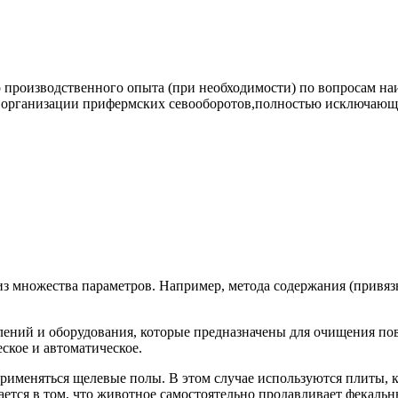
го производственного опыта (при необходимости) по вопросам 
и в организации прифермских севооборотов,полностью исключаю
из множества параметров. Например, метода содержания (привя
лений и оборудования, которые предназначены для очищения пов
ское и автоматическое.
рименяться щелевые полы. В этом случае используются плиты, к
ется в том, что животное самостоятельно продавливает фекальн