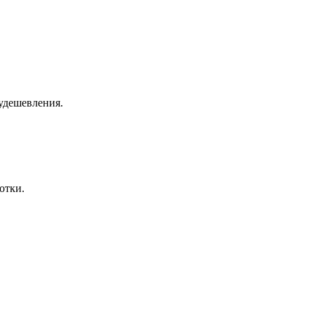
 удешевления.
отки.