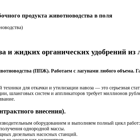
обочного продукта животноводства в поля
новодства)
 и жидких органических удобрений из л
вотноводства (ППЖ). Работаем с лагунами любого объема. 
ехники для откачки и утилизации навоза — это серьезная стать
ии, шланговых систем и аппликаторов требует миллионов рубле
ивание.
нтрактного внесения).
изводительным оборудованием и выполняем полный цикл работ:
 получения однородной массы.
щных дизельных насосных станций.
ие до нескольких километров.