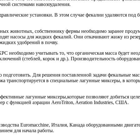
ечной системами навозоудаления.
равлические установки. В этом случае фекалии удаляются под 
енных животных, собственнику фермы необходимо заранее прод
одят насосы для жидких фекалий. Они откачивают жижу из резер
жидких удобрений в почву.
КРС необходимо учитывать то, что органическая масса будет не
лючений (стеблей, корок и др.). Производительность оборудова
мо подготовить. Для решения поставленной задачи фекальные ма
жа транспортируется в специальные лагунные миксеры, в котор
ективные лагунные миксеры,которые позволяют добиться целев
р с функцией аэрации AeroTriton, Aeration Industries, CША.
одства Euromacchine, Италия, Канада оборудованными двигател
нием для начала работы.