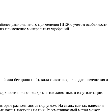
наиболее рационального применения ППЖ с учетом особенности
щих применение минеральных удобрений.
зной или беспривязной), вида животных, площади помещения и
ерхности пола от экскрементов животных и их утилизации.
оторые располагаются под углом. На самих плитах нанесены
ые массы, наступая на них. Рассматриваемый метод может