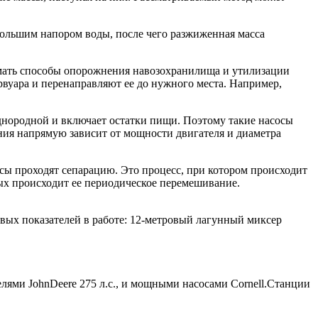
большим напором воды, после чего разжиженная масса
умать способы опорожнения навозохранилища и утилизации
вуара и перенаправляют ее до нужного места. Например,
однородной и включает остатки пищи. Поэтому такие насосы
ния напрямую зависит от мощности двигателя и диаметра
ссы проходят сепарацию. Это процесс, при котором происходит
ых происходит ее периодическое перемешивание.
ых показателей в работе: 12-метровый лагунный миксер
ями JohnDeere 275 л.с., и мощными насосами Cornell.Станции