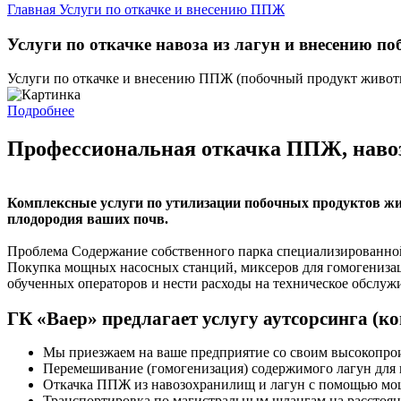
Главная
Услуги по откачке и внесению ППЖ
Услуги по откачке навоза из лагун и внесению п
Услуги по откачке и внесению ППЖ (побочный продукт живот
Подробнее
Профессиональная откачка ППЖ, навоза
Комплексные услуги по утилизации побочных продуктов жи
плодородия ваших почв.
Проблема Содержание собственного парка специализированной т
Покупка мощных насосных станций, миксеров для гомогенизац
обученных операторов и нести расходы на техническое обслуж
ГК «Ваер» предлагает услугу аутсорсинга (ко
Мы приезжаем на ваше предприятие со своим высокопро
Перемешивание (гомогенизация) содержимого лагун для
Откачка ППЖ из навозохранилищ и лагун с помощью мо
Транспортировка по магистральным шлангам на расстоян