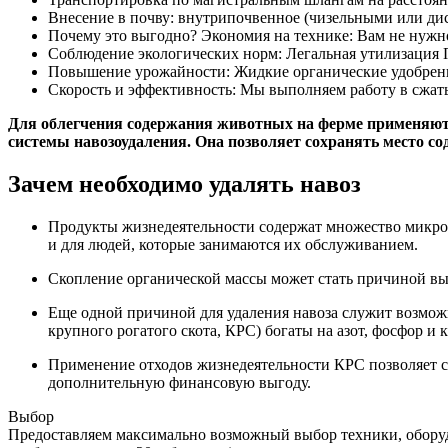
Внесение в почву: внутрипочвенное (чизельными или ди
Почему это выгодно? Экономия на технике: Вам не нужно 
Соблюдение экологических норм: Легальная утилизация 
Повышение урожайности: Жидкие органические удобрения
Скорость и эффективность: Мы выполняем работу в сжатые
Для облегчения содержания животных на ферме применяются
системы навозоудаления. Она позволяет сохранять место с
Зачем необходимо удалять навоз
Продукты жизнедеятельности содержат множество микроо
и для людей, которые занимаются их обслуживанием.
Скопление органической массы может стать причиной вы
Еще одной причиной для удаления навоза служит возможн
крупного рогатого скота, КРС) богаты на азот, фосфор и
Применение отходов жизнедеятельности КРС позволяет с
дополнительную финансовую выгоду.
Выбор
Предоставляем максимально возможный выбор техники, оборудо