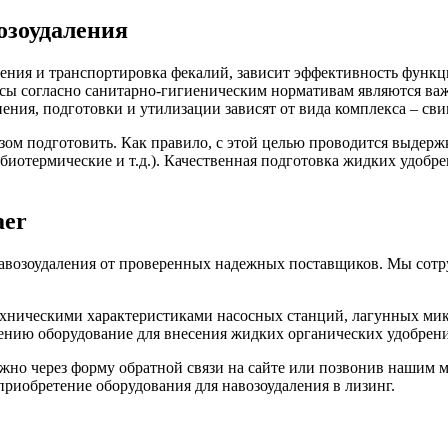
озоудаления
аления и транспортировка фекалий, зависит эффективность фун
ассы согласно санитарно-гигиеническим нормативам являются 
ения, подготовки и утилизации зависят от вида комплекса – сви
ом подготовить. Как правило, с этой целью проводится выдержк
биотермические и т.д.). Качественная подготовка жидких удобр
aer
навозоудаления от проверенных надежных поставщиков. Мы сотр
ехническими характеристиками насосных станций, лагунных мик
тению оборудование для внесения жидких органических удобрен
ожно через форму обратной связи на сайте или позвонив нашим 
приобретение оборудования для навозоудаления в лизинг.