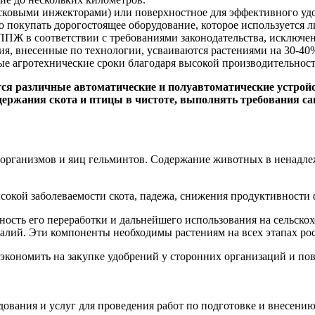
сковыми инжекторами) или поверхностное для эффективного уд
покупать дорогостоящее оборудование, которое используется ли
ППЖ в соответствии с требованиями законодательства, исключе
, внесенные по технологии, усваиваются растениями на 30-40
 агротехнические сроки благодаря высокой производительности 
 различные автоматические и полуавтоматические устройств
одержания скота и птицы в чистоте, выполнять требования с
рганизмов и яиц гельминтов. Содержание животных в ненадлежа
сокой заболеваемости скота, падежа, снижения продуктивности
ость его переработки и дальнейшего использования на сельско
 калий. Эти компоненты необходимы растениям на всех этапах рос
экономить на закупке удобрений у сторонних организаций и по
вания и услуг для проведения работ по подготовке и внесению