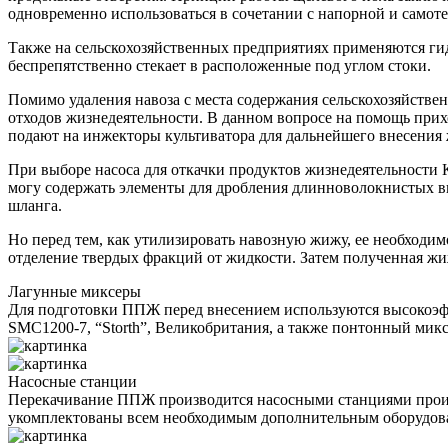
одновременно использоваться в сочетании с напорной и самот
Также на сельскохозяйственных предприятиях применяются гид
беспрепятственно стекает в расположенные под углом стоки.
Помимо удаления навоза с места содержания сельскохозяйств
отходов жизнедеятельности. В данном вопросе на помощь прих
подают на инжекторы культиватора для дальнейшего внесения 
При выборе насоса для откачки продуктов жизнедеятельности 
могу содержать элементы для дробления длинноволокнистых вк
шланга.
Но перед тем, как утилизировать навозную жижу, ее необходи
отделение твердых фракций от жидкости. Затем полученная жи
Лагунные миксеры
Для подготовки ППЖ перед внесением используются высокоэфф
SMC1200-7, “Storth”, Великобритания, а также понтонный миксе
Насосные станции
Перекачивание ППЖ производится насосными станциями произв
укомплектованы всем необходимым дополнительным оборудова