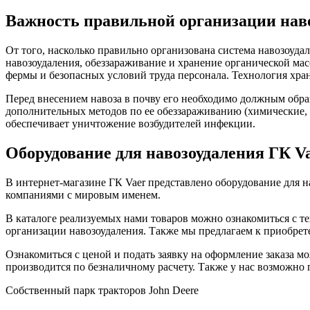
Важность правильной организации нав
От того, насколько правильно организована система навозоуд
навозоудаления, обеззараживание и хранение органической м
фермы и безопасных условий труда персонала. Технология хран
Перед внесением навоза в почву его необходимо должным образ
дополнительных методов по ее обеззараживанию (химические, 
обеспечивает уничтожение возбудителей инфекции.
Оборудование для навозоудаления ГК V
В интернет-магазине ГК Vaer представлено оборудование для 
компаниями с мировым именем.
В каталоге реализуемых нами товаров можно ознакомиться с т
организации навозоудаления. Также мы предлагаем к приобре
Ознакомиться с ценой и подать заявку на оформление заказа м
производится по безналичному расчету. Также у нас возможно 
Cобственный парк тракторов John Deere