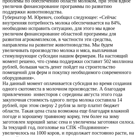
проблемы по обеспечению области молоком, при этом вдвое
увеличив финансирование программы по развитию
поддержки животноводства.
​Губернатор М. Юревич, сообщил следующее: «Сейчас
внутренняя потребность молока обеспечивается на 84%,
необходимо исправить ситуацию, для этого мы вдвое
увеличим финансирование областной программы для
развития агрокомплексов, в частности эти средства,
направлены на развитие животноводства. Мы будем
увеличивать производство молока и мяса, выплачивая
стимулирующие субсидии нашим фермерам. На настоящий
момент решено, что сумма поддержки составит 502 миллиона
рублей, большая часть денег пойдет на строительство
помещений для ферм и покупку необходимого современного
оборудования».
​На данный момент оплачивается субсидия во время создания
одного скотоместа в молочном производстве. А благодаря
привлечению инвесторов с середины августа этого года
закупочная стоимость одного литра молока составила 14
рублей, при этом сверху 2 рубля за литр платит бюджет
области. Такая цена стала возможна еще благодаря влажной
погоде и хорошему травяному корму, тем более на зиму
заготовлен хороший запас сена и увеличены заготовки силоса.
За текущий год, поголовье на СПК «Подовинное»
увеличилось на 1000 коров, и продолжает постоянно расти, на