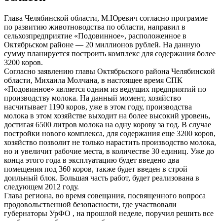
​Глава Челябинской области, М.Юревич согласно программе
по развитию животноводства по области, направил в
сельхозпредприятие «Подовинное», расположенное в
Октябрьском районе — 20 миллионов рублей. На данную
сумму планируется построить комплекс для содержания более
3200 коров.
​Согласно заявлению главы Октябрьского района Челябинской
области, Михаила Молчана, в настоящее время СПК
«Подовинное» является одним из ведущих предприятий по
производству молока. На данный момент, хозяйство
насчитывает 1190 коров, уже в этом году, производства
молока в этом хозяйстве выходит на более высокий уровень,
достигая 6500 литров молока на одну корову за год. В случае
постройки нового комплекса, для содержания еще 3200 коров,
хозяйство позволит не только нарастить производство молока,
но и увеличит рабочие места, в количестве 30 единиц. Уже до
конца этого года в эксплуатацию будет введено два
помещения под 360 коров, также будет введен в строй
доильный блок. Большая часть работ, будет реализована в
следующем 2012 году.
​Глава региона, во время совещания, посвященного вопроса
продовольственной безопасности, где участвовали
губернаторы УрФО , на прошлой неделе, поручил решить все