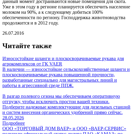
данный момент достраиваются новые помещения для скота.
​Уже в этом году в регионе планируется обеспечить население
молоком на 90%, а к следующему добиться 100%
обеспеченности по региону. Господдержка животноводства
продолжится и в 2012 году.
26.07.2016
Читайте также
Износостойкие шланги и плоскосворачиваемые рукава для
агрокомплексов от ГК VAER
В наличии — износостойкие сельскохозяйственные шланги и
плоскосворачиваемые рукава повышенной прочности,
разработанные специально для магистральных линий и
работы в агрессивной среде ППЖ.
В разгар полевого сезона мы обеспечиваем оперативную
отгрузку, чтобы исключить простои вашей техники.
Подберите надежные комплектующие для дизельных станций
и систем внесения органических удобрений прямо сейчас.
28.05.2026
Подробнее
ООО «ТОРГОВЫЙ ДОМ ВАЕР» и ООО «ВАЕР-СЕРВИС»
получили официальный статус дилера ПАО «КАМАЗ» по