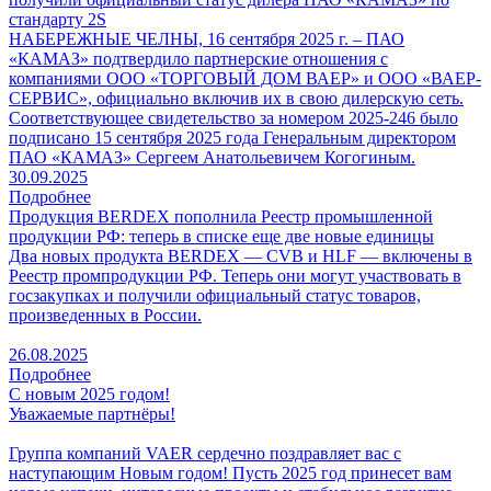
стандарту 2S
НАБЕРЕЖНЫЕ ЧЕЛНЫ, 16 сентября 2025 г. – ПАО
«КАМАЗ» подтвердило партнерские отношения с
компаниями ООО «ТОРГОВЫЙ ДОМ ВАЕР» и ООО «ВАЕР-
СЕРВИС», официально включив их в свою дилерскую сеть.
Соответствующее свидетельство за номером 2025-246 было
подписано 15 сентября 2025 года Генеральным директором
ПАО «КАМАЗ» Сергеем Анатольевичем Когогиным.
30.09.2025
Подробнее
Продукция BERDEX пополнила Реестр промышленной
продукции РФ: теперь в списке еще две новые единицы
Два новых продукта BERDEX — CVB и HLF — включены в
Реестр промпродукции РФ. Теперь они могут участвовать в
госзакупках и получили официальный статус товаров,
произведенных в России.
26.08.2025
Подробнее
С новым 2025 годом!
Уважаемые партнёры!
Группа компаний VAER сердечно поздравляет вас с
наступающим Новым годом! Пусть 2025 год принесет вам