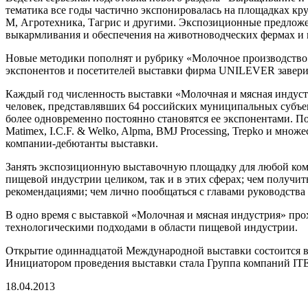
тематика все годы частично экспонировалась на площадках 
М, Агротехника, Тагрис и другими. Экспозиционные предложе
выкармливания и обеспечения на животноводческих фермах и 
Новые методики пополнят и рубрику «Молочное производство»:
экспонентов и посетителей выставки фирма UNILEVER заверила
Каждый год численность выставки «Молочная и мясная индустри
человек, представлявших 64 российских муниципальных субъект
более одновременно постоянно становятся ее экспонентами. П
Matimex, I.C.F. & Welko, Alpma, BMJ Processing, Trepko и мно
компании-дебютанты выставки.
Занять экспозиционную выставочную площадку для любой компа
пищевой индустрии целиком, так и в этих сферах; чем получи
рекомендациями; чем лично пообщаться с главами руководства
В одно время с выставкой «Молочная и мясная индустрия» про
технологическими подходами в области пищевой индустрии.
Открытие одиннадцатой Международной выставки состоится в В
Инициатором проведения выставки стала Группа компаний ITE 
18.04.2013