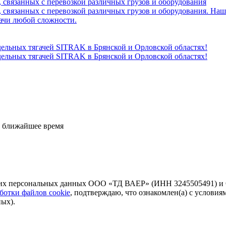
 связанных с перевозкой различных грузов и оборудования
, связанных с перевозкой различных грузов и оборудования. На
дачи любой сложности.
ельных тягачей SITRAK в Брянской и Орловской областях!
ельных тягачей SITRAK в Брянской и Орловской областях!
в ближайшее время
моих персональных данных ООО «ТД ВАЕР» (ИНН 3245505491) и
ботки файлов cookie
, подтверждаю, что ознакомлен(а) с условия
ых).