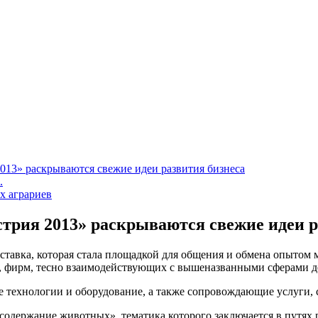
013» раскрываются свежие идеи развития бизнеса
.
х аграриев
трия 2013» раскрываются свежие идеи р
тавка, которая стала площадкой для общения и обмена опытом 
х, фирм, тесно взаимодействующих с вышеназванными сферами д
 технологии и оборудование, а также сопровождающие услуги, с
 содержание животных», тематика которого заключается в путях