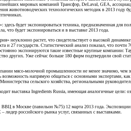
крупнейших мировых компаний Трансфэр, DeLaval, GEA, ассоц
ния животноводческих технологических методик в 2013 году б
птичниках.
 здесь будет экспонироваться техника, предназначенная для по
, что будет экспонироваться и в выставке 2013 года.
я» неуклонно растет, что свидетельствует о высокой динамике е
а и 27 государств. Статистический анализ показал, что почти 7
остоянно экспонируются такие известные крупные компании: Тау
жество других. Уже сейчас больше 180 фирм подтвердили свой ста
нии мясо-молочной промышленности не менее значимо, чем знат
ть возможность напрямую общаться с основными экспертами, как
 Министерства сельского хозяйства, региональными руководител
ходит выставка Ingredients Russia, имеющая аналогичные цели:
ВЦ в Москве (павильон №75) 12 марта 2013 года. Экспозиции бу
– лидер российского рынка услуг, связанных с выставками.