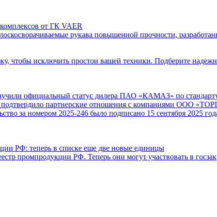
рокомплексов от ГК VAER
лоскосворачиваемые рукава повышенной прочности, разработан
зку, чтобы исключить простои вашей техники. Подберите надеж
и официальный статус дилера ПАО «КАМАЗ» по стандарту
 подтвердило партнерские отношения с компаниями ООО «
льство за номером 2025-246 было подписано 15 сентября 2025
и РФ: теперь в списке еще две новые единицы
р промпродукции РФ. Теперь они могут участвовать в госзаку