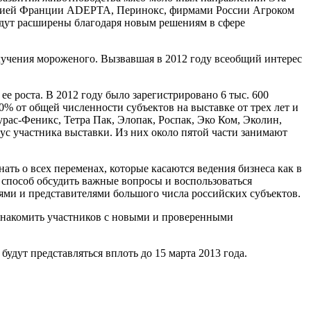
иацией Франции ADEPTA, Перинокс, фирмами России Агроком
удут расширены благодаря новым решениям в сфере
лучения мороженого. Вызвавшая в 2012 году всеобщий интерес
е роста. В 2012 году было зарегистрировано 6 тыс. 600
0% от общей численности субъектов на выставке от трех лет и
рас-Феникс, Тетра Пак, Элопак, Роспак, Эко Ком, Эколин,
тус участника выставки. Из них около пятой части занимают
ь о всех переменах, которые касаются ведения бизнеса как в
 способ обсудить важные вопросы и воспользоваться
ями и представителями большого числа российских субъектов.
 ознакомить участников с новыми и проверенными
дут представляться вплоть до 15 марта 2013 года.