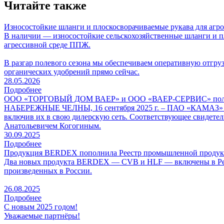
Читайте также
Износостойкие шланги и плоскосворачиваемые рукава для аг
В наличии — износостойкие сельскохозяйственные шланги и п
агрессивной среде ППЖ.
В разгар полевого сезона мы обеспечиваем оперативную отгру
органических удобрений прямо сейчас.
28.05.2026
Подробнее
ООО «ТОРГОВЫЙ ДОМ ВАЕР» и ООО «ВАЕР-СЕРВИС» получил
НАБЕРЕЖНЫЕ ЧЕЛНЫ, 16 сентября 2025 г. – ПАО «КАМАЗ»
включив их в свою дилерскую сеть. Соответствующее свидете
Анатольевичем Когогиным.
30.09.2025
Подробнее
Продукция BERDEX пополнила Реестр промышленной продукци
Два новых продукта BERDEX — CVB и HLF — включены в Реест
произведенных в России.
26.08.2025
Подробнее
С новым 2025 годом!
Уважаемые партнёры!